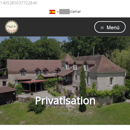
1405285037722840
Llamar
Menú
Privatisation