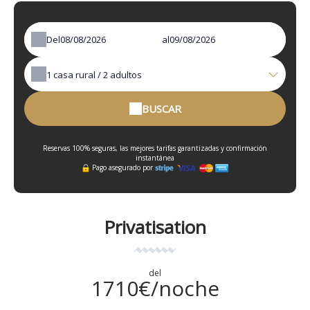
Del
al
1
casa rural /
2
adultos
BUSCAR
Reservas 100% seguras, las mejores tarifas garantizadas y confirmación
instantánea
Pago asegurado por
Privatisation
del
1710€/noche