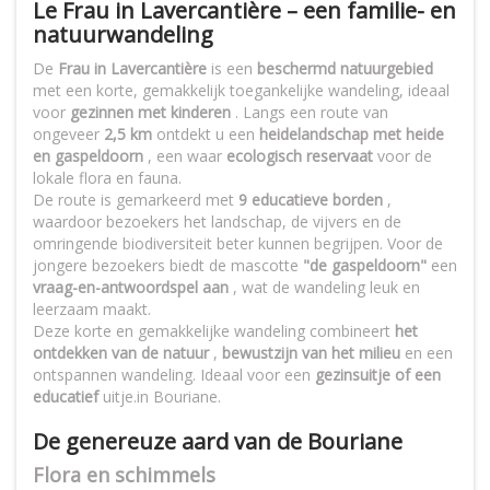
Le Frau in Lavercantière – een familie- en
natuurwandeling
De
Frau in Lavercantière
is een
beschermd natuurgebied
met een korte, gemakkelijk toegankelijke wandeling, ideaal
voor
gezinnen met kinderen
. Langs een route van
ongeveer
2,5 km
ontdekt u een
heidelandschap met heide
en gaspeldoorn
, een waar
ecologisch reservaat
voor de
lokale flora en fauna.
De route is gemarkeerd met
9 educatieve borden
,
waardoor bezoekers het landschap, de vijvers en de
omringende biodiversiteit beter kunnen begrijpen. Voor de
jongere bezoekers biedt de mascotte
"de gaspeldoorn"
een
vraag-en-antwoordspel aan
, wat de wandeling leuk en
leerzaam maakt.
Deze korte en gemakkelijke wandeling combineert
het
ontdekken van de natuur
,
bewustzijn van het milieu
en een
ontspannen wandeling. Ideaal voor een
gezinsuitje of een
educatief
uitje.in Bouriane.
De genereuze aard van de Bouriane
Flora en schimmels