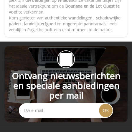
plek om
uw batterijen op te laden
Onze vakantiehuisjes zijn
het ideale vertrekpunt om de
Bouriane en de Lot Ouest te
voet
te verkennen.
Kom genieten van
authentieke wandelingen
,
schaduwrijke
paden
,
landelijk erfgoed
en
ongerepte panorama's
: een
verblijf in Pagel belooft een echt moment in de natuur.
Ontvang nieuwsberichten
en speciale aanbiedingen
per mail
OK