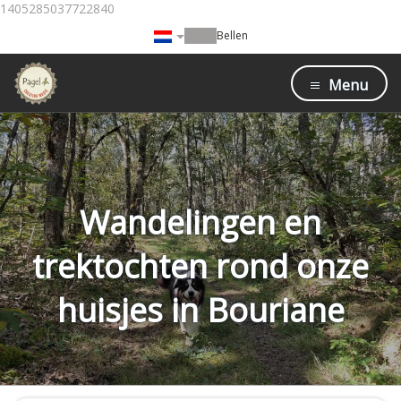
1405285037722840
Bellen
Menu
Wandelingen en
trektochten rond onze
huisjes in Bouriane