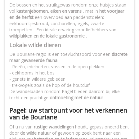
De bossen en het struikgewas rondom onze huisjes staan
vol
kastanjebomen, eiken en varens
, met in
het voorjaar
en de herfst
een overvloed aan paddenstoelen:
eekhoorntjesbrood, cantharellen, egels, zwarte
trompetten... Een ideale ervaring voor liefhebbers van
wildplukken en de lokale gastronomie
.
Lokale wilde dieren
De Bouriane-regio is een toevluchtsoord voor een
discrete
maar gevarieerde fauna
:
- Reeën, edelherten, vossen in de open plekken
- eekhoorns in het bos
- genets in wildere gebieden
- trekvogels zoals de hop of de houtduif
De wandelpaden rondom Pagel bieden daarom bij elke
tocht een prachtige
ontmoeting met de natuur
.
Pagel: uw startpunt voor het verkennen
van de Bouriane
Of u nu van
rustige wandelingen
houdt, gepassioneerd bent
door
de wilde natuur
of gewoon op zoek bent naar een