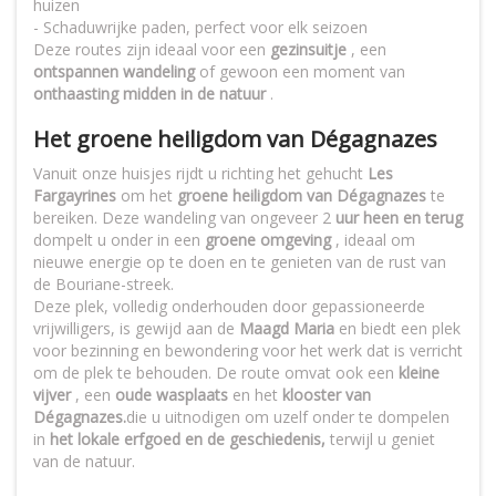
huizen
- Schaduwrijke paden, perfect voor elk seizoen
Deze routes zijn ideaal voor een
gezinsuitje
, een
ontspannen wandeling
of gewoon een moment van
onthaasting midden in de natuur
.
Het groene heiligdom van Dégagnazes
Vanuit onze huisjes rijdt u richting het gehucht
Les
Fargayrines
om het
groene heiligdom van Dégagnazes
te
bereiken. Deze wandeling van ongeveer 2
uur heen en terug
dompelt u onder in een
groene omgeving
, ideaal om
nieuwe energie op te doen en te genieten van de rust van
de Bouriane-streek.
Deze plek, volledig onderhouden door gepassioneerde
vrijwilligers, is gewijd aan de
Maagd Maria
en biedt een plek
voor bezinning en bewondering voor het werk dat is verricht
om de plek te behouden. De route omvat ook een
kleine
vijver
, een
oude wasplaats
en het
klooster van
Dégagnazes.
die u uitnodigen om uzelf onder te dompelen
in
het lokale erfgoed en de geschiedenis,
terwijl u geniet
van de natuur.