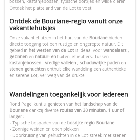
bossen, kastanjebossen, typische dorpjes en wilde dieren.
Ontdek het platteland van de Lot te voet.
Ontdek de Bouriane-regio vanuit onze
vakantiehuisjes
Onze vakantiehuizen in het hart van de
Bouriane
bieden
directe toegang tot een rustige en ongerepte natuur. Dit
gebied in
het westen van de Lot
is ideaal voor
wandelaars
,
gezinnen
en
natuur- en
buitenliefhebbers. Tussen
kastanjebossen
,
vredige valleien
,
schaduwrijke paden
en
stenen gehuchten
onthult elke wandeling een authentieke
en serene Lot, ver weg van de drukte.
Wandelingen toegankelijk voor iedereen
Rond Pagel kunt u genieten van
het landschap van de
Bouriane
dankzij diverse
routes van 30 minuten, 1 uur of
langer
:
- Typische bospaden van de
bosrijke regio Bouriane
- Zonnige weiden en open plekken
- Doorkruising van gehuchten in de Lot-streek met stenen