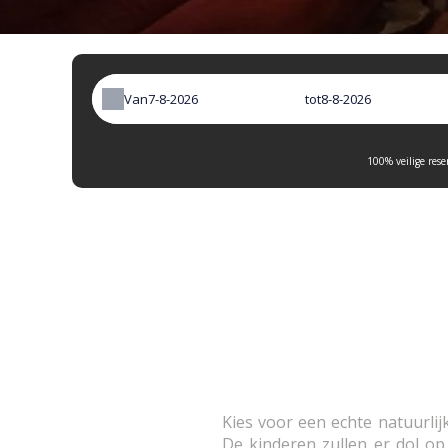
Van
tot
100% veilige rese
Kies voor een echte natuurl
De kinderen zullen er dol op