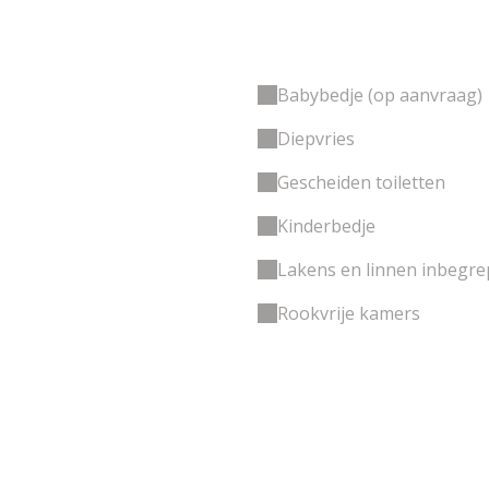
Babybedje (op aanvraag)
Diepvries
Gescheiden toiletten
Kinderbedje
Lakens en linnen inbegr
Rookvrije kamers