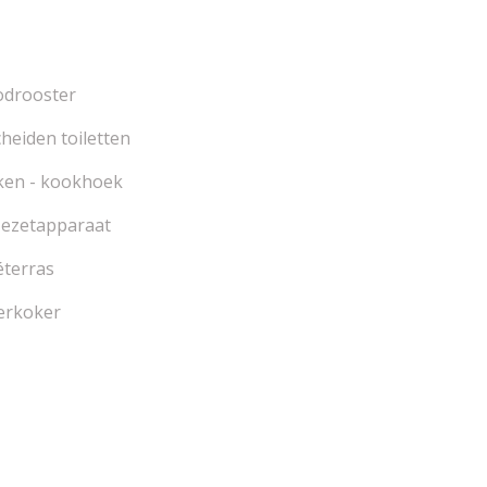
odrooster
heiden toiletten
ken - kookhoek
iezetapparaat
éterras
erkoker