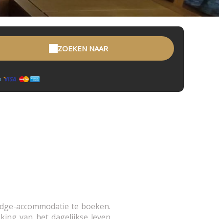
ZOEKEN NAAR
odge-accommodatie te boeken.
king van het dagelijkse leven