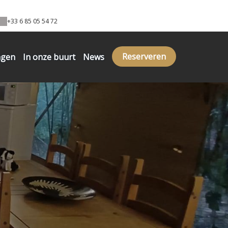
+33 6 85 05 54 72
Reserveren
ngen
In onze buurt
News