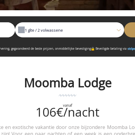
1
gîte /
2
volwassene
rvering, gegarandeerd de beste prijzen, onmiddellijke bevestiging
Beveiligde betaling via
Moomba Lodge
vanaf
106€/nacht
ijke en exotische vakantie door onze bijzondere Moomba L
 zijn! Voor een paar nachten of een week is een onderbre