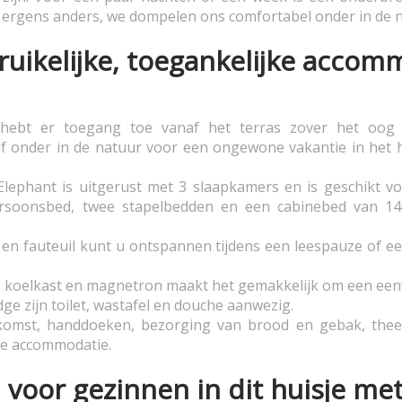
ergens anders, we dompelen ons comfortabel onder in de n
uikelijke, toegankelijke accom
hebt er toegang toe vanaf het terras zover het oog re
elf onder in de natuur voor een ongewone vakantie in het 
phant is uitgerust met 3 slaapkamers en is geschikt v
soonsbed, twee stapelbedden en een cabinebed van 14
en fauteuil kunt u ontspannen tijdens een leespauze of een
koelkast en magnetron maakt het gemakkelijk om een eenvo
dge zijn toilet, wastafel en douche aanwezig.
omst, handdoeken, bezorging van brood en gebak, thee e
ke accommodatie.
voor gezinnen in dit huisje met