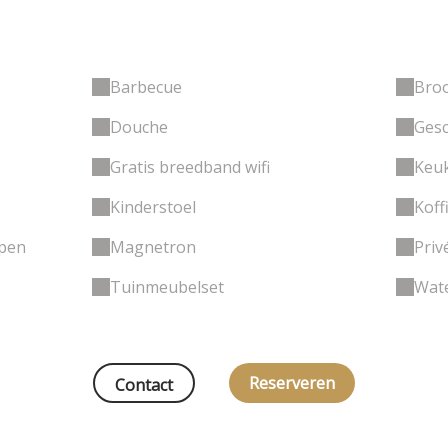
Barbecue
Bro
Douche
Gesc
Gratis breedband wifi
Keu
Kinderstoel
Koff
epen
Magnetron
Priv
Tuinmeubelset
Wat
Reserveren
Contact