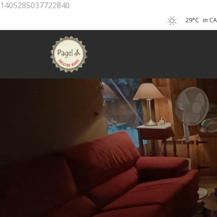
1405285037722840
29°C
in C