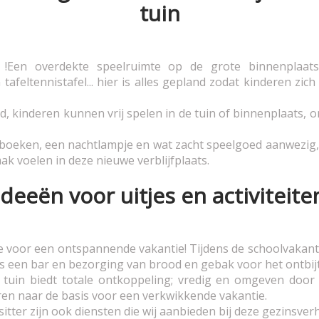
tuin
!Een overdekte speelruimte op de grote binnenplaats
tafeltennistafel... hier is alles gepland zodat kinderen z
nd, kinderen kunnen vrij spelen in de tuin of binnenplaats, 
n boeken, een nachtlampje en wat zacht speelgoed aanwezig
mak voelen in deze nieuwe verblijfplaats.
Ideeën voor uitjes en activiteite
ie voor een ontspannende vakantie! Tijdens de schoolvakant
 een bar en bezorging van brood en gebak voor het ontbijt
e tuin biedt totale ontkoppeling; vredig en omgeven door
eren naar de basis voor een verkwikkende vakantie.
tter zijn ook diensten die wij aanbieden bij deze gezinsver