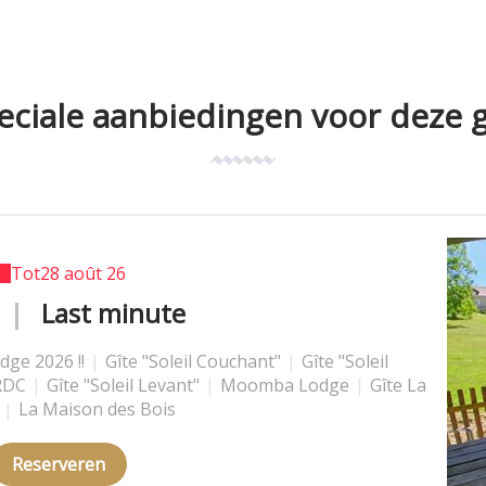
eciale aanbiedingen voor deze g
1 sept. 26
10 avr. 27
Tot
28 août 26
tot
tot
30 oct. 27
31 oct. 26
|
|
EARLY BOOKING
L'été continue
Last minute
ge 2026 !!
ge 2026 !!
ge 2026 !!
|
|
|
Gîte "Soleil Couchant"
Gîte "Soleil Couchant"
Gîte "Soleil Couchant"
|
|
|
Gîte "Soleil
Gîte "Soleil
Gîte "Soleil
 RDC
 RDC
t" RDC
|
|
Gîte "Soleil Levant"
Gîte "Soleil Levant"
|
Gîte "Soleil Levant"
|
|
Moomba Lodge
Moomba Lodge
|
Moomba Lodge
|
|
Gîte La
Gîte La
|
La
Maison des Bois
|
|
La Maison des Bois
La Maison des Bois
Reserveren
Reserveren
Reserveren