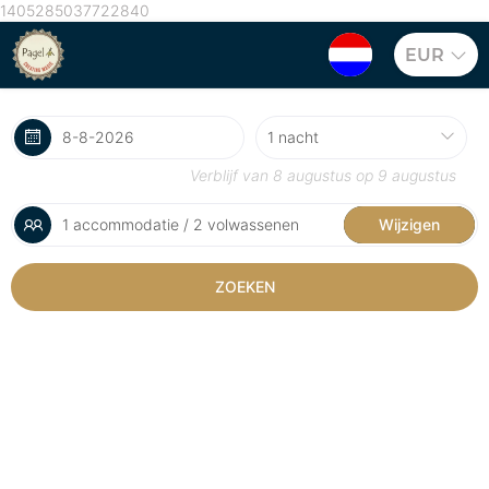
1405285037722840
EUR
Verblijf van
8 augustus
op
9 augustus
1 accommodatie / 2 volwassenen
Wijzigen