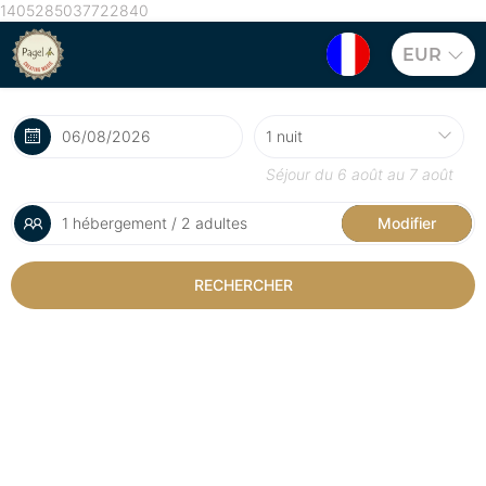
1405285037722840
EUR
Séjour du
6 août
au
7 août
1 hébergement / 2 adultes
Modifier