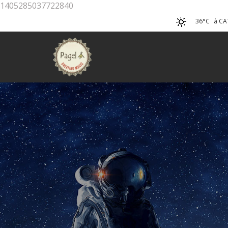
1405285037722840
36°C
à CA