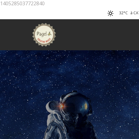
1405285037722840
32°C
à CA